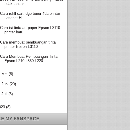
tidak lancar
Cara refill cartridge toner 48a printer
Laserjet H...
Cara isi tinta art paper Epson L3110
printer baru
Cara membuat pembuangan tinta
printer Epson L3110
Cara Membuat Pembuangan Tinta
Epson L210 L360 L220
►
Mei
(8)
►
Juni
(20)
►
Juli
(3)
023
(8)
KE MY FANSPAGE