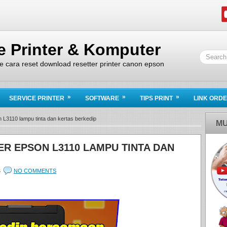
ce Printer & Komputer
ice cara reset download resetter printer canon epson
»
»
»
SERVICE PRINTER
SOFTWARE
TIPS PRINT
LINK ORD
 L3110 lampu tinta dan kertas berkedip
MU
ER EPSON L3110 LAMPU TINTA DAN
S
NO COMMENTS