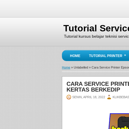
Tutorial Servi
Tutorial kursus belajar teknisi serv
»
HOME
TUTORIAL PRINTER
Home
»
Unlabelled
»
Cara Service Printer Epson
CARA SERVICE PRINT
KERTAS BERKEDIP
SENIN, APRIL 18, 2022
KLIKBEBA