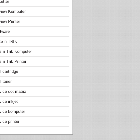
etter
view Komputer
iew Printer
tware
PS n TRIK
s n Trik Komputer
s n Trik Printer
ll cartridge
ll toner
vice dot matrix
vice inkjet
vice komputer
vice printer