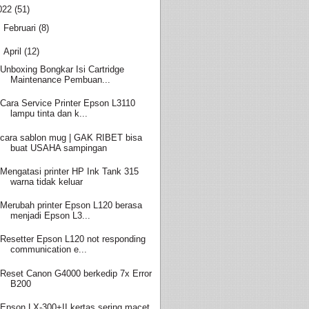
022
(51)
►
Februari
(8)
▼
April
(12)
Unboxing Bongkar Isi Cartridge
Maintenance Pembuan...
Cara Service Printer Epson L3110
lampu tinta dan k...
cara sablon mug | GAK RIBET bisa
buat USAHA sampingan
Mengatasi printer HP Ink Tank 315
warna tidak keluar
Merubah printer Epson L120 berasa
menjadi Epson L3...
Resetter Epson L120 not responding
communication e...
Reset Canon G4000 berkedip 7x Error
B200
Epson LX-300+II kertas sering macet