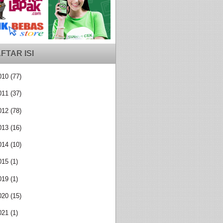
FTAR ISI
010
(77)
011
(37)
012
(78)
013
(16)
014
(10)
015
(1)
019
(1)
020
(15)
021
(1)