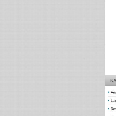
KA
And
Lai
Res