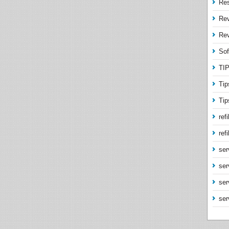
Res
Re
Rev
Sof
TI
Tip
Tip
refi
refi
ser
ser
ser
ser