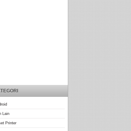
TEGORI
roid
n Lain
et Printer