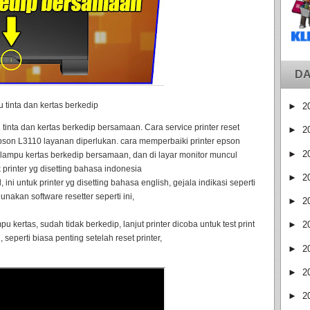
DA
 tinta dan kertas berkedip
►
2
tinta dan kertas berkedip bersamaan. Cara service printer reset
►
2
epson L3110 layanan diperlukan. cara memperbaiki printer epson
►
2
 lampu kertas berkedip bersamaan, dan di layar monitor muncul
k printer yg disetting bahasa indonesia
►
2
 ini untuk printer yg disetting bahasa english, gejala indikasi seperti
unakan software resetter seperti ini,
►
2
mpu kertas, sudah tidak berkedip, lanjut printer dicoba untuk test print
►
2
seperti biasa penting setelah reset printer,
►
2
►
2
►
2