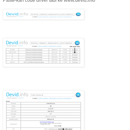
Paste-kan code driver tadi ke www.devid.info