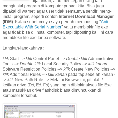
dijalankan, atau mencegah orang lain
menginstal program di komputer pribadi kita. Bisa juga
dipakai di warnet, agar user tidak semaunya sendiri meng-
instal program, seperti contoh
Internet Download Manager
(IDM)
. Kalau sebelumnya saya pernah memposting "
Anti
Executable With Serial Number
" yaitu memblokir file exe
agar tidak bisa di instal komputer, tapi diposting kali ini cara
memblokir file exe tanpa software.
Langkah-langkahnya :
klik
Start -->
klik
Control Panel -->
Double klik
Administrative
Tools -->
Double klik
Local Security Policy -->
klik kanan
Software Restriction Policies -->
klik
Create New Policies -->
klik
Additional Rules -->
klik kanan
pada tap sebelah kanan -
->
klik
New Path Rule --> Melalui Browse ini, pilihlah /
ketikan drive (D:\, E:\, F:\) yang ingin diblokir akses file Exe
atau masukkan drive flashdisk biasa dimuncukkan di
komputer tersebut.