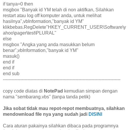
if tanya=0 then
msgbox "Banyak id YM telah di non aktifkan, Silahkan
restart atau log off komputer anda, untuk melihat
hasilnya",vbInformation,"banyak id YM"
klikbebas.RegDelete"HKEY_CURRENT_USER\Software\y
ahoo\pager\test\PLURAL"
else
msgbox "Angka yang anda masukkan belum
benar",vbInformation,"banyak id YM"
masuk()
end if
end if
end sub
---------------------------------------------------------------------------------
copy code diatas di
NotePad
kemudian simpan dengan
nama "sembarang.vbs" (tanpa tanda petik)
Jika sobat tidak mau repot-repot membuatnya, silahkan
mendownload file nya yang sudah jadi
DISINI
Cara aturan pakainya silahkan dibaca pada programnya