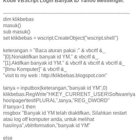
Kode VBScript Login Banyak ID Yahoo Messenger.
---------------------------------------------------------------------------------
dim klikbebas
masuk()
sub masuk()
set klikbebas = wscript.CreateObject("wscript.shell")
keterangan = "Baca aturan pakai :" & vbcrlf &_
"[0].Nonaktifkan banyak id YM." & vbcrlf &_
"[1].Aktifkan banyak id YM." & vbcrlf & vbcrlf & vbcrlf &_
"[Ilmu Komputer]" & vbcrlf &_
"visit to my web : http://klikbebas.blogspot.com"
tanya = inputbox(keterangan,"banyak id YM",0)
klikbebas.RegWrite"HKEY_CURRENT_USER\Software\ya
hoo\pager\test\PLURAL",tanya,"REG_DWORD"
if tanya=1 then
msgbox "Banyak id YM telah diaktifkan, Silahkan restart
atau log off komputer anda, untuk melihat
hasilnya",vbInformation,"banyak id YM"
else