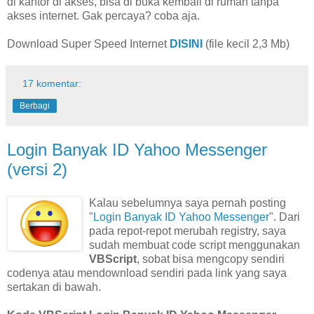
di kantor di akses, bisa di buka kembali di rumah tanpa
akses internet. Gak percaya? coba aja.
Download Super Speed Internet
DISINI
(file kecil 2,3 Mb)
17 komentar:
Berbagi
Login Banyak ID Yahoo Messenger
(versi 2)
Kalau sebelumnya saya pernah posting
"
Login Banyak ID Yahoo Messenger
". Dari
pada repot-repot merubah registry, saya
sudah membuat code script menggunakan
VBScript
, sobat bisa mengcopy sendiri
codenya atau mendownload sendiri pada link yang saya
sertakan di bawah.