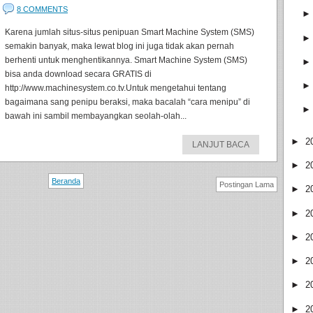
8 COMMENTS
Karena jumlah situs-situs penipuan Smart Machine System (SMS)
semakin banyak, maka lewat blog ini juga tidak akan pernah
berhenti untuk menghentikannya. Smart Machine System (SMS)
bisa anda download secara GRATIS di
http://www.machinesystem.co.tv.Untuk mengetahui tentang
bagaimana sang penipu beraksi, maka bacalah “cara menipu” di
bawah ini sambil membayangkan seolah-olah...
►
2
LANJUT BACA
►
2
Beranda
Postingan Lama
►
2
►
2
►
2
►
2
►
2
►
2