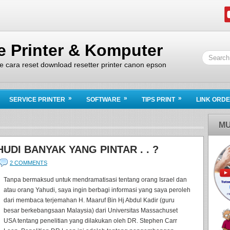
ce Printer & Komputer
ice cara reset download resetter printer canon epson
»
»
»
SERVICE PRINTER
SOFTWARE
TIPS PRINT
LINK ORD
MU
DI BANYAK YANG PINTAR . . ?
2 COMMENTS
Tanpa bermaksud untuk mendramatisasi tentang orang Israel dan
atau orang Yahudi, saya ingin berbagi informasi yang saya peroleh
dari membaca terjemahan H. Maaruf Bin Hj Abdul Kadir (guru
besar berkebangsaan Malaysia) dari Universitas Massachuset
USA tentang penelitian yang dilakukan oleh DR. Stephen Carr