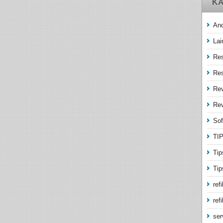
KA
And
Lai
Res
Res
Re
Rev
Sof
TI
Tip
Tip
refi
refi
ser