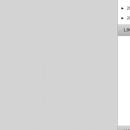
►
2
►
2
LI