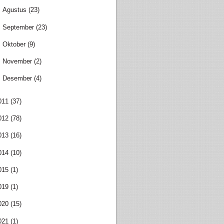
►
Agustus
(23)
►
September
(23)
►
Oktober
(9)
►
November
(2)
►
Desember
(4)
011
(37)
012
(78)
013
(16)
014
(10)
015
(1)
019
(1)
020
(15)
021
(1)