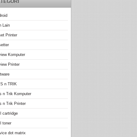
TEGORI
roid
n Lain
et Printer
etter
view Komputer
iew Printer
tware
PS n TRIK
s n Trik Komputer
s n Trik Printer
ll cartridge
ll toner
vice dot matrix