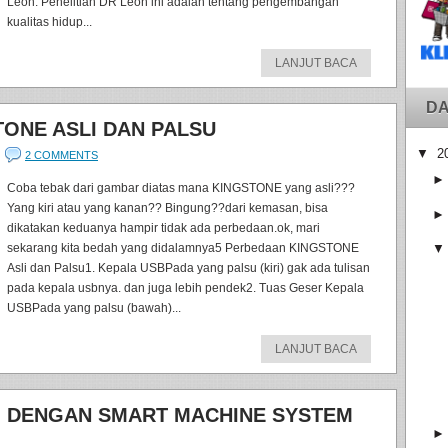
Leon. Penelitian DR Leon ini adalah tentang pengembangan
kualitas hidup...
LANJUT BACA
DA
ONE ASLI DAN PALSU
▼
2
2 COMMENTS
Coba tebak dari gambar diatas mana KINGSTONE yang asli???
Yang kiri atau yang kanan?? Bingung??dari kemasan, bisa
dikatakan keduanya hampir tidak ada perbedaan.ok, mari
sekarang kita bedah yang didalamnya5 Perbedaan KINGSTONE
Asli dan Palsu1. Kepala USBPada yang palsu (kiri) gak ada tulisan
pada kepala usbnya. dan juga lebih pendek2. Tuas Geser Kepala
USBPada yang palsu (bawah)...
LANJUT BACA
 DENGAN SMART MACHINE SYSTEM