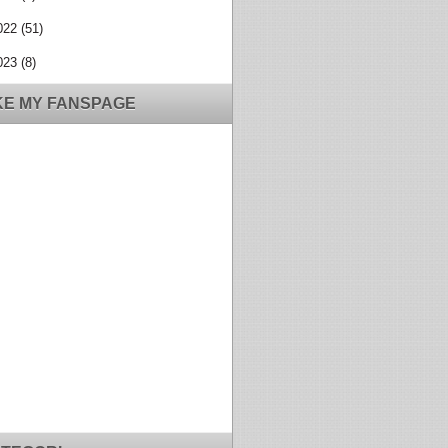
022
(51)
023
(8)
KE MY FANSPAGE