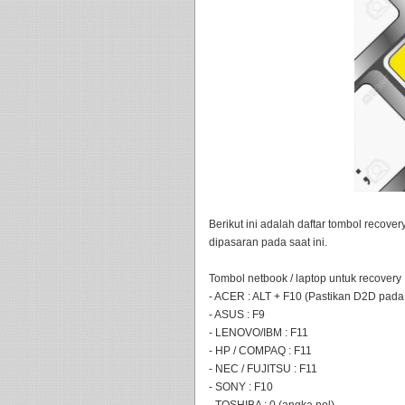
Berikut ini adalah daftar tombol recove
dipasaran pada saat ini.
Tombol netbook / laptop untuk recovery 
- ACER : ALT + F10 (Pastikan D2D pada
- ASUS : F9
- LENOVO/IBM : F11
- HP / COMPAQ : F11
- NEC / FUJITSU : F11
- SONY : F10