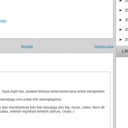
►
2
►
2
►
2
puter
►
2
►
2
Beranda
Posting Lama
LI
i. Saya ingin tau, apakah kiranya anda berencana untuk mengoleksi
?
i www.kbagi.com untuk info selengkapnya.
an mendowload foto-foto keluarga dan trip, music, video, filem dll
tas, setelah registrasi terlebih dahulu. Gratis :)