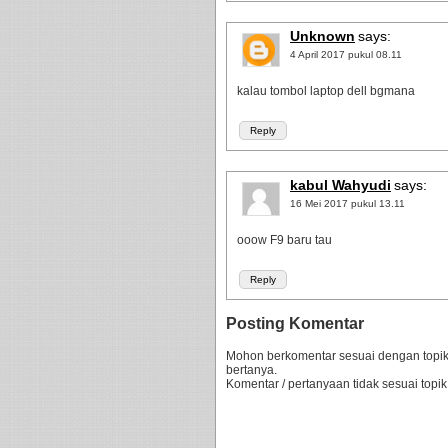
Unknown
says:
4 April 2017 pukul 08.11
kalau tombol laptop dell bgmana
Reply
kabul Wahyudi
says:
16 Mei 2017 pukul 13.11
ooow F9 baru tau
Reply
Posting Komentar
Mohon berkomentar sesuai dengan topik 
bertanya.
Komentar / pertanyaan tidak sesuai topik,