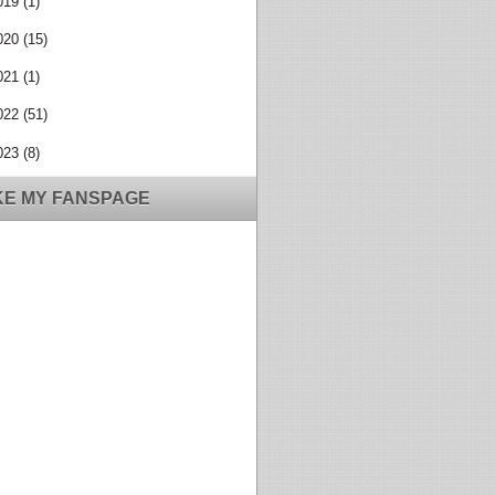
019
(1)
020
(15)
021
(1)
022
(51)
023
(8)
KE MY FANSPAGE