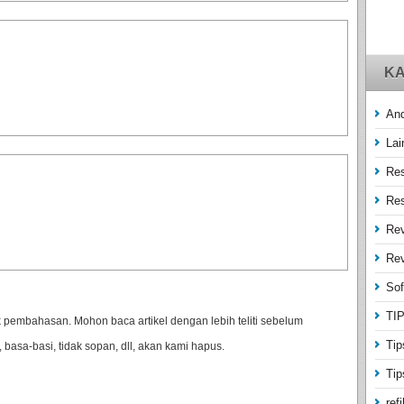
KA
And
Lai
Res
Res
Re
Rev
Sof
TI
pembahasan. Mohon baca artikel dengan lebih teliti sebelum
Tip
 basa-basi, tidak sopan, dll, akan kami hapus.
Tip
refi