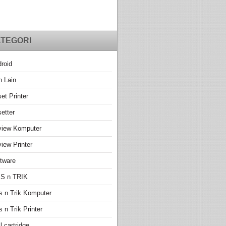
TEGORI
roid
n Lain
et Printer
etter
view Komputer
iew Printer
tware
PS n TRIK
s n Trik Komputer
s n Trik Printer
ll cartridge