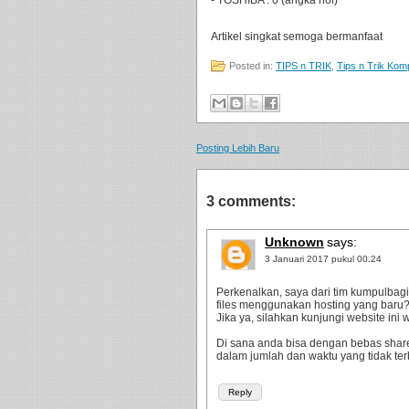
- TOSHIBA : 0 (angka nol)
Artikel singkat semoga bermanfaat
Posted in:
TIPS n TRIK
,
Tips n Trik Kom
Posting Lebih Baru
3 comments:
Unknown
says:
3 Januari 2017 pukul 00.24
Perkenalkan, saya dari tim kumpulbag
files menggunakan hosting yang baru
Jika ya, silahkan kunjungi website in
Di sana anda bisa dengan bebas share d
dalam jumlah dan waktu yang tidak terba
Reply