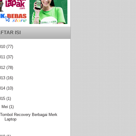
FTAR ISI
010
(77)
011
(37)
012
(78)
013
(16)
014
(10)
015
(1)
▼
Mei
(1)
Tombol Recovery Berbagai Merk
Laptop