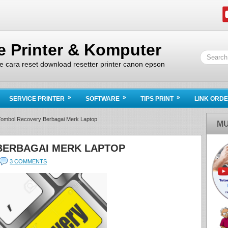
ce Printer & Komputer
ice cara reset download resetter printer canon epson
»
»
»
SERVICE PRINTER
SOFTWARE
TIPS PRINT
LINK ORD
Tombol Recovery Berbagai Merk Laptop
MU
BERBAGAI MERK LAPTOP
3 COMMENTS