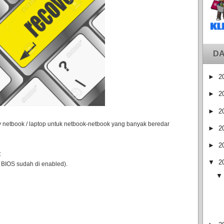
DA
►
2
►
2
►
2
ry netbook / laptop untuk netbook-netbook yang banyak beredar
►
2
►
2
:
▼
2
 BIOS sudah di enabled).