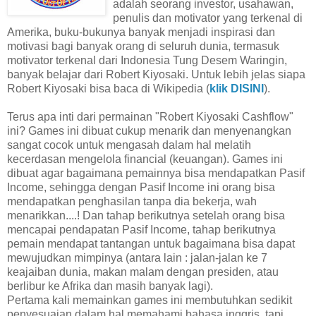
adalah seorang investor, usahawan,
penulis dan motivator yang terkenal di
Amerika, buku-bukunya banyak menjadi inspirasi dan
motivasi bagi banyak orang di seluruh dunia, termasuk
motivator terkenal dari Indonesia Tung Desem Waringin,
banyak belajar dari Robert Kiyosaki. Untuk lebih jelas siapa
Robert Kiyosaki bisa baca di Wikipedia (
klik DISINI
).
Terus apa inti dari permainan "Robert Kiyosaki Cashflow"
ini? Games ini dibuat cukup menarik dan menyenangkan
sangat cocok untuk mengasah dalam hal melatih
kecerdasan mengelola financial (keuangan). Games ini
dibuat agar bagaimana pemainnya bisa mendapatkan Pasif
Income, sehingga dengan Pasif Income ini orang bisa
mendapatkan penghasilan tanpa dia bekerja, wah
menarikkan....! Dan tahap berikutnya setelah orang bisa
mencapai pendapatan Pasif Income, tahap berikutnya
pemain mendapat tantangan untuk bagaimana bisa dapat
mewujudkan mimpinya (antara lain : jalan-jalan ke 7
keajaiban dunia, makan malam dengan presiden, atau
berlibur ke Afrika dan masih banyak lagi).
Pertama kali memainkan games ini membutuhkan sedikit
penyesuaian dalam hal memahami bahasa inggris, tapi