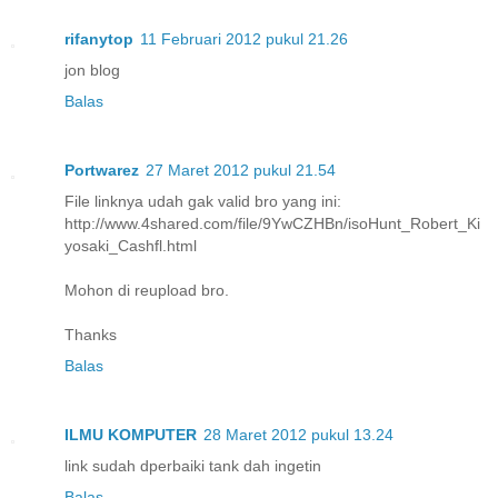
rifanytop
11 Februari 2012 pukul 21.26
jon blog
Balas
Portwarez
27 Maret 2012 pukul 21.54
File linknya udah gak valid bro yang ini:
http://www.4shared.com/file/9YwCZHBn/isoHunt_Robert_Ki
yosaki_Cashfl.html
Mohon di reupload bro.
Thanks
Balas
ILMU KOMPUTER
28 Maret 2012 pukul 13.24
link sudah dperbaiki tank dah ingetin
Balas