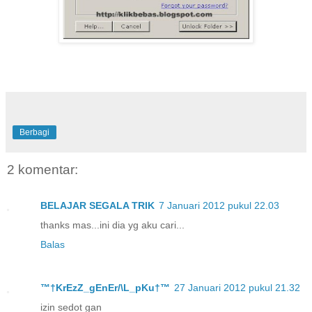
Berbagi
2 komentar:
BELAJAR SEGALA TRIK
7 Januari 2012 pukul 22.03
thanks mas...ini dia yg aku cari...
Balas
™†KrEzZ_gEnEr/\L_pKu†™
27 Januari 2012 pukul 21.32
izin sedot gan