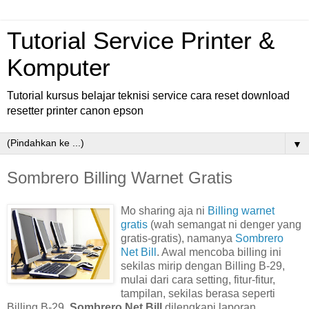
Tutorial Service Printer &
Komputer
Tutorial kursus belajar teknisi service cara reset download
resetter printer canon epson
▼
Sombrero Billing Warnet Gratis
Mo sharing aja ni
Billing warnet
gratis
(wah semangat ni denger yang
gratis-gratis), namanya
Sombrero
Net Bill
. Awal mencoba billing ini
sekilas mirip dengan Billing B-29,
mulai dari cara setting, fitur-fitur,
tampilan, sekilas berasa seperti
Billing B-29.
Sombrero Net Bill
dilengkapi laporan